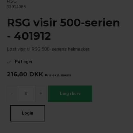
RSG
33014088
RSG visir 500-serien
- 401912
Løst visir til RSG 500-seriens helmasker.
På Lager
check
216,80
DKK
Pris eksl. moms
-
+
Læg i kurv
Login