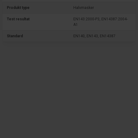
Produkt type
Halvmasker
Test resultat
EN143:2000-P3, EN14387:2004-
A1
Standard
EN140, EN143, EN14387