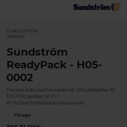
SUNDSTRÖM
70000002
Sundström
ReadyPack - H05-
0002
Premium-boks med halvmaske SR 100/partikelfilter SR
510 P3 R/gasfilter SR 217
A1/forfilter/forfilterholder/renseserviet.
På Lager
check