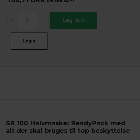
706,71
DKK
Pris eksl. moms
-
+
Læg i kurv
Login
SR 100 Halvmaske: ReadyPack med
alt der skal bruges til top beskyttelse