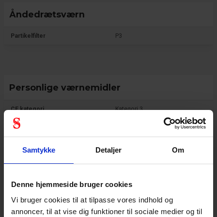
Åndedrætsværn
Partikelfilter
P3
Personlige værnemidler
CE kategori
Kategori 3
Samtykke
Detaljer
Om
Generel
Produkt type
Filtre
Denne hjemmeside bruger cookies
Vi bruger cookies til at tilpasse vores indhold og
Test resultat
EN143:2007
annoncer, til at vise dig funktioner til sociale medier og til