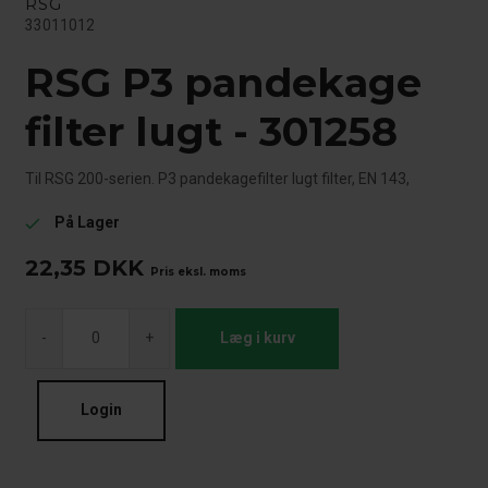
RSG
33011012
RSG P3 pandekage
filter lugt - 301258
Til RSG 200-serien. P3 pandekagefilter lugt filter, EN 143,
På Lager
check
22,35
DKK
Pris eksl. moms
-
+
Læg i kurv
Login