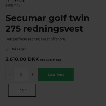
SECUMAR
39007115
Secumar golf twin
275 redningsvest
Den perfekte redningsvest offshore.
På Lager
check
3.610,00
DKK
Pris eksl. moms
-
+
Læg i kurv
Login