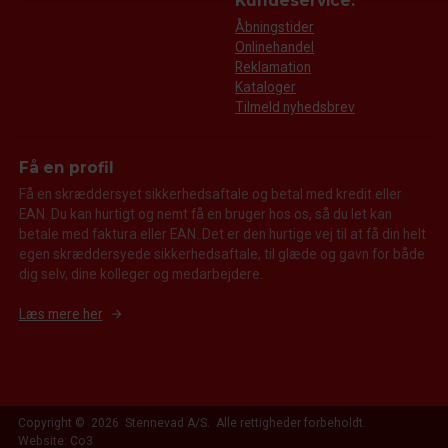
Kundeservice:
Åbningstider
Onlinehandel
Reklamation
Kataloger
Tilmeld nyhedsbrev
Få en profil
Få en skræddersyet sikkerhedsaftale og betal med kredit eller
EAN. Du kan hurtigt og nemt få en bruger hos os, så du let kan
betale med faktura eller EAN. Det er den hurtige vej til at få din helt
egen skræddersyede sikkerhedsaftale, til glæde og gavn for både
dig selv, dine kolleger og medarbejdere.
Læs mere her
Copyright © 2026 Stennevad A/S. Alle rettigheder forbeholdt.
Website: Co3