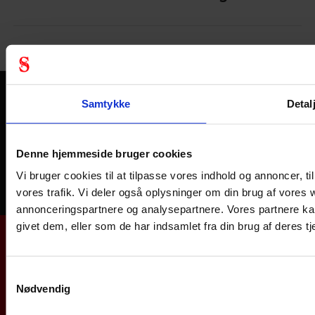
Få en GRATIS Safety-Audit
Samtykke
Detal
Undgå arbejdsulykker, spar penge og få kendskab til
sikkerhedsudstyr.
Denne hjemmeside bruger cookies
Vi bruger cookies til at tilpasse vores indhold og annoncer, til 
Bestil din Safety-Audit i dag
vores trafik. Vi deler også oplysninger om din brug af vores
annonceringspartnere og analysepartnere. Vores partnere ka
givet dem, eller som de har indsamlet fra din brug af deres
Samtykkevalg
Nødvendig