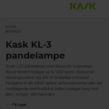
KASK
86004003
Kask KL-3
pandelampe
Smart LED-pandelampe med Bluetooth-forbindelse.
Boost-tilstand muliggør op til 1000 lumen. Optisense-
teknologi justerer sig selv til forskellige lysforhold.
Fastgøres til alle KASK-hjelme via hovedremmen eller det
medfølgende overheadbånd, hvilket muliggør brug med
øjen-, ansigts- eller høreværn.
På Lager
check