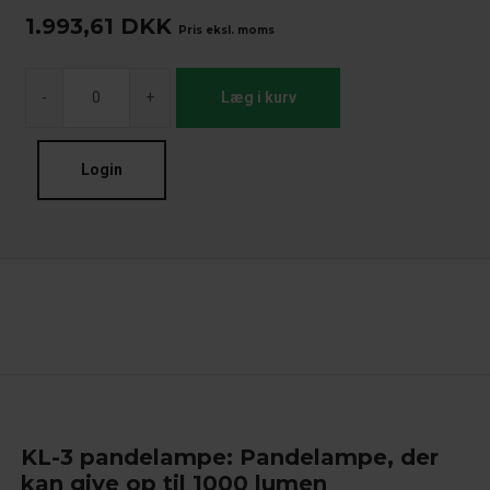
1.993,61
DKK
Pris eksl. moms
-
+
Læg i kurv
Login
KL-3 pandelampe: Pandelampe, der
kan give op til 1000 lumen