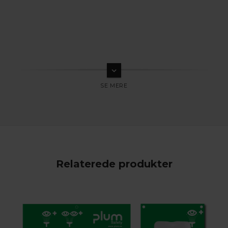
keyboard_arrow_down
Relaterede produkter