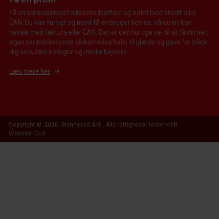
Få en skræddersyet sikkerhedsaftale og betal med kredit eller
EAN. Du kan hurtigt og nemt få en bruger hos os, så du let kan
betale med faktura eller EAN. Det er den hurtige vej til at få din helt
egen skræddersyede sikkerhedsaftale, til glæde og gavn for både
dig selv, dine kolleger og medarbejdere.
Læs mere her
Copyright © 2026 Stennevad A/S. Alle rettigheder forbeholdt.
Website: Co3