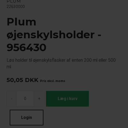
PLUM
22630000
Plum
øjenskylsholder -
956430
Løs holder til øjenskylsflasker af enten 200 ml eller 500
ml
50,05
DKK
Pris eksl. moms
-
+
Læg i kurv
Login