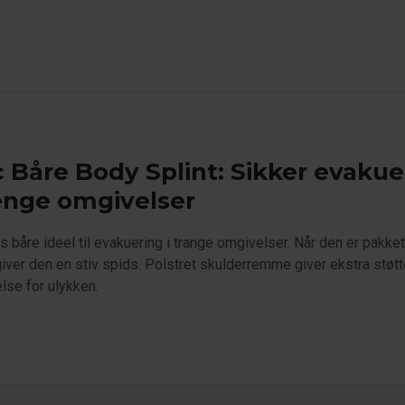
 Båre Body Splint: Sikker evakue
ænge omgivelser
 båre ideel til evakuering i trange omgivelser. Når den er pakke
giver den en stiv spids. Polstret skulderremme giver ekstra støt
lse for ulykken.