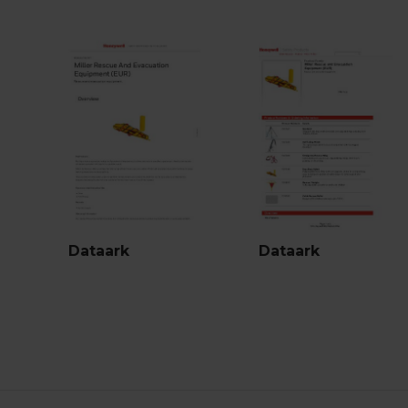
Dataark
Dataark