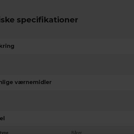
ske specifikationer
kring
nlige værnemidler
el
type
Bårer