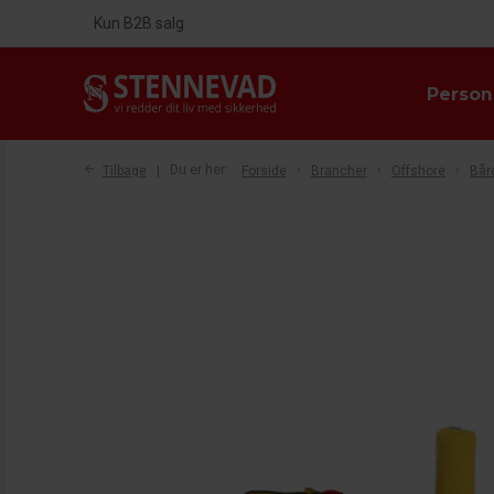
Kun B2B salg
Person
Tilbage
Du er her:
Forside
Brancher
Offshore
Bår