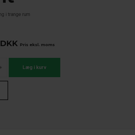
ing i trange rum
DKK
Pris eksl. moms
+
Læg i kurv