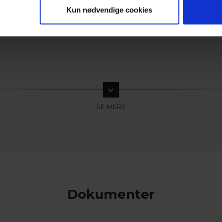
Kun nødvendige cookies
keyboard_arrow_down
Dokumenter