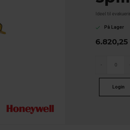
Ideel til evakuer
På Lager
check
6.820,25
-
Login