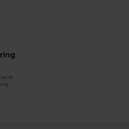
ring
t om et
te og