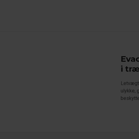
Evac
i tr
Letvægts
ulykke, 
beskytte