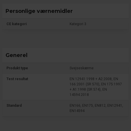
Personlige værnemidler
CE kategori
Kategori 3
Generel
Produkt type
Svejseskærme
Test resultat
EN 12941:1998 + A2:2008, EN
166:2001 (SR 570), EN 175:1997
+ A1:1998 (SR 574), EN
14594:2018
Standard
EN166, EN175, EN812, EN12941,
EN14594