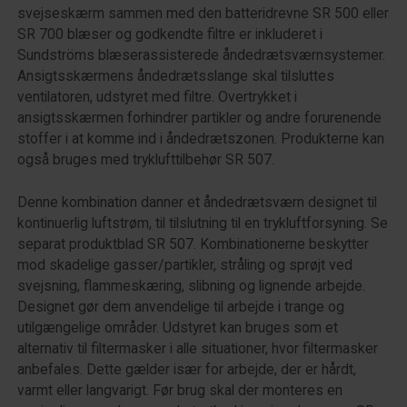
svejseskærm sammen med den batteridrevne SR 500 eller
SR 700 blæser og godkendte filtre er inkluderet i
Sundströms blæserassisterede åndedrætsværnsystemer.
Ansigtsskærmens åndedrætsslange skal tilsluttes
ventilatoren, udstyret med filtre. Overtrykket i
ansigtsskærmen forhindrer partikler og andre forurenende
stoffer i at komme ind i åndedrætszonen. Produkterne kan
også bruges med tryklufttilbehør SR 507.
Denne kombination danner et åndedrætsværn designet til
kontinuerlig luftstrøm, til tilslutning til en trykluftforsyning. Se
separat produktblad SR 507. Kombinationerne beskytter
mod skadelige gasser/partikler, stråling og sprøjt ved
svejsning, flammeskæring, slibning og lignende arbejde.
Designet gør dem anvendelige til arbejde i trange og
utilgængelige områder. Udstyret kan bruges som et
alternativ til filtermasker i alle situationer, hvor filtermasker
anbefales. Dette gælder især for arbejde, der er hårdt,
varmt eller langvarigt. Før brug skal der monteres en