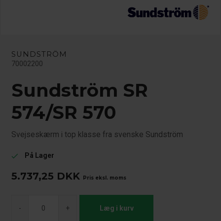
SUNDSTRÖM
70002200
Sundström SR
574/SR 570
Svejseskærm i top klasse fra svenske Sundström
På Lager
check
5.737,25
DKK
Pris eksl. moms
-
+
Læg i kurv