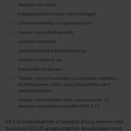
Hængslet visir enhed
Indblæsningsluften holder visiret afdugget
Luftstrømsdeflektor for optimal komfort
Udstyret med udåndingsventil
Justerbar hovedsele
Udskiftelig fleksibel åndedrætsslange
Udstyret med bump cap
Standardlås til høreværn
Tilbehør i form af svejsefiltre, automatiske svejsefiltre,
korrektionslinser, nakke- og brystbeskyttelse samt
slangebeskyttelse
Leveres med svejsefilter med nuancenummer 10
alternativt automatisk svejsefilter EN 4/9-13.
SR 574 svejseskærmen er beregnet til brug sammen med
Sundström SR 570 ansigtsskærmen. Ansigtsskærm med