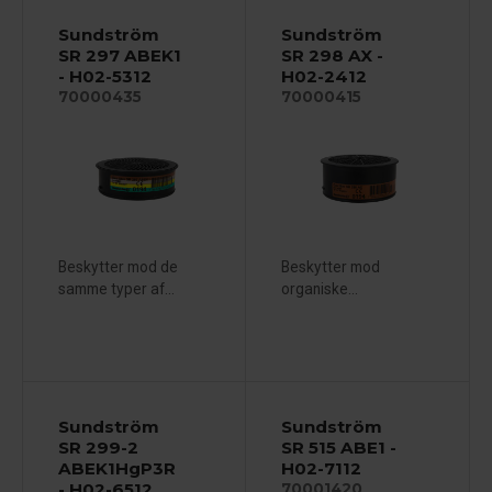
Sundström
Sundström
SR 297 ABEK1
SR 298 AX -
- H02-5312
H02-2412
70000435
70000415
Beskytter mod de
Beskytter mod
samme typer af...
organiske...
Sundström
Sundström
SR 299-2
SR 515 ABE1 -
ABEK1HgP3R
H02-7112
- H02-6512
70001420