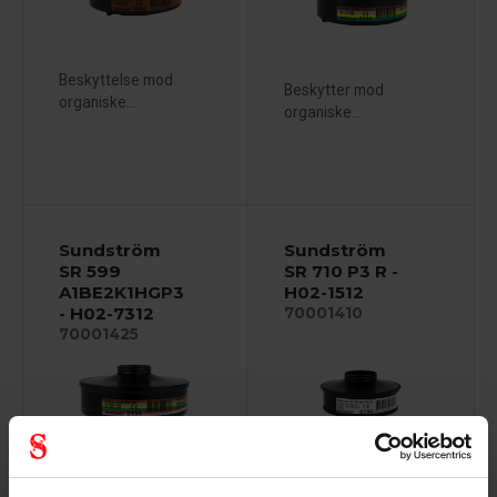
Beskyttelse mod
Beskytter mod
organiske...
organiske...
Sundström
Sundström
SR 599
SR 710 P3 R -
A1BE2K1HGP3
H02-1512
- H02-7312
70001410
70001425
Mekanisk partikelfilter
Kombinationsfilter der