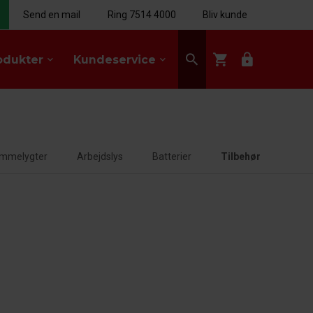
Send en mail
Ring 7514 4000
Bliv kunde
search
shopping_cart
lock
odukter
Kundeservice
keyboard_arrow_down
keyboard_arrow_down
mmelygter
Arbejdslys
Batterier
Tilbehør