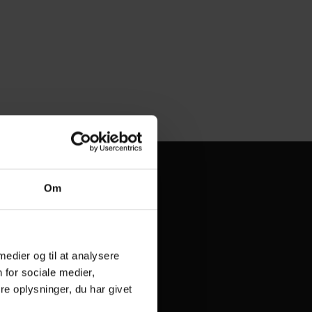
Om
af
være
g, fordi
 medier og til at analysere
 for sociale medier,
for på at
e oplysninger, du har givet
cist og