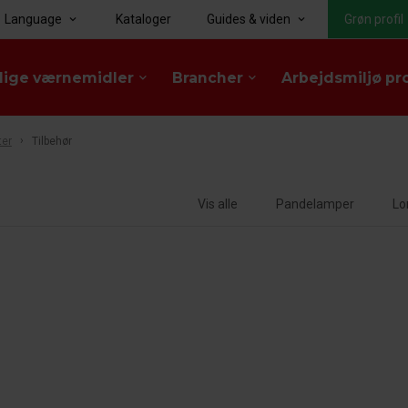
Language
Kataloger
Guides & viden
Grøn profil
keyboard_arrow_down
keyboard_arrow_down
lige værnemidler
Brancher
Arbejdsmiljø pr
keyboard_arrow_down
keyboard_arrow_down
ter
Tilbehør
Vis alle
Pandelamper
Lo