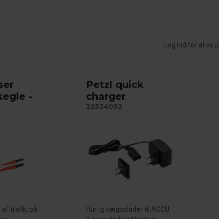
Log ind for at se p
ser
Petzl quick
kegle -
charger
22534052
 af trafik, på
Hurtig vægoplader til ACCU