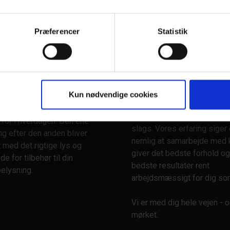
sikkert hele vejen.
d er vigtigt at være med helt
i bussen og holde sig
Vores tilgang til det rigtige
Præferencer
Statistik
t på nye trends og
til dig og kollegerne er dia
nger på et område som
rådgivning. På den måde er 
ikkerhed.
nemlig helt sikre på, at vi r
liv med sikkerhed. I Stenn
ikke bygge på med tilbehør
sidder kundeservice klar m
Kun nødvendige cookies
der gør dit udstyr endnu
rigtige spørgsmål til dit be
patibelt til de opgaver, du
tilbehør til arbejdslygter af 
rfor i hverdagen. Den ene
slags. Vores erfaring siger
ng efter den anden bliver
nemlig at samarbejde med
med det rigtige lys og
giver det bedste forhold o
de for tilbehør til din
bedste resultater rent
elysning.
arbejdsmæssigt for dig so
Vi er med dig hele vejen - o
mørket.