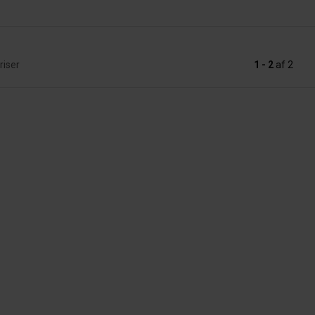
riser
1 - 2
af
2