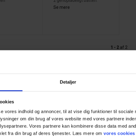
ten
2 genopladeligt batteri.
Se mere
1 - 2
af
2
Detaljer
evad - din seriøse
Der findes utallige tilfælde 
ookies
er
arbejdsulykker, der kunne 
undgået med bedre belysnin
se vores indhold og annoncer, til at vise dig funktioner til sociale
d har gennem utallige år
koncentrationen har været
plysninger om din brug af vores website med vores partnere inden
 som seriøs spiller på
fokuseret på at se i stedet 
ysepartnere. Vores partnere kan kombinere disse data med andr
 for arbejdsudstyr og
udføre arbejdsopgaven præ
let fra din brug af deres tjenester. Læs mere om
vores cookies
gt sikkerhedsudstyr, fordi