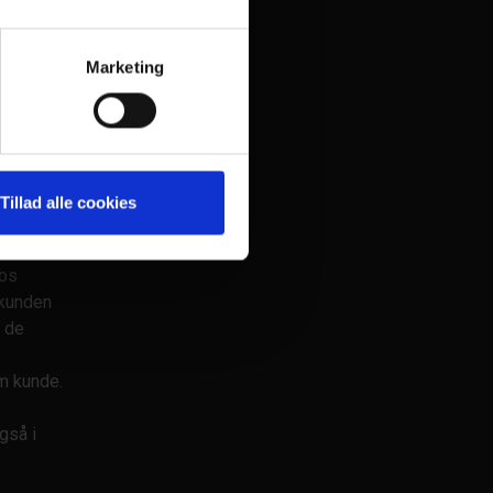
 udstyr
Marketing
log og
vi
edder dit
evad
ed de
Tillad alle cookies
hov for
alle
 os
 kunden
g de
m kunde.
gså i