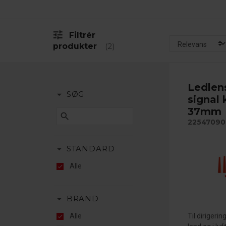
tune
Filtrér
produkter
2
Ledlen
arrow_drop_down
SØG
signal 
37mm
search
22547090
arrow_drop_down
STANDARD
Alle
arrow_drop_down
BRAND
Til dirigering
Alle