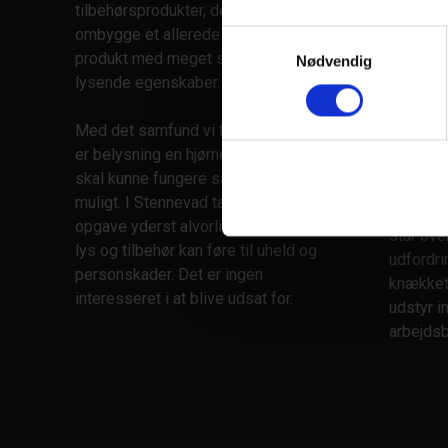
tilbehørsprodukter, der er med til at
det alti
ombygge et allerede meget unikt
Samtykkevalg
fremme 
produkt med meget suveræne
Nødvendig
opdatere
lysende egenskaber.
udvikli
arbejdss
Med det samfund vi fører os i dag,
er belysning en hjørnesten for at alt
Hvorfor 
skal kunne fungere så optimalt som
til lys, 
muligt. I Stennevad tager vi den
mere kom
opgave yderst alvorligt, fordi dårligt
står ove
lys og tilbehør kan føre til uheld og
udfordri
personskader. Det er ingen
knækket 
interesseret i at blive udsat for.
udstyr in
arbejdsb