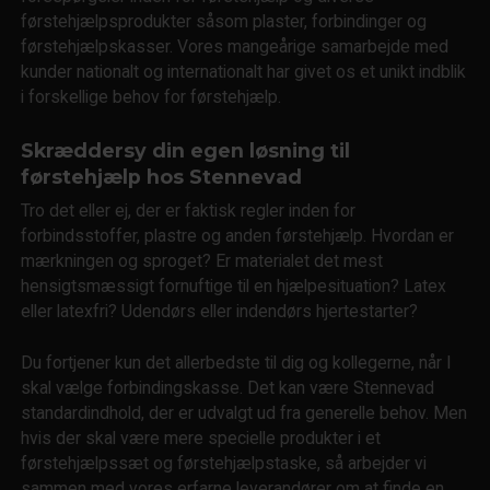
førstehjælpsprodukter såsom plaster, forbindinger og
førstehjælpskasser. Vores mangeårige samarbejde med
kunder nationalt og internationalt har givet os et unikt indblik
i forskellige behov for førstehjælp.
Skræddersy din egen løsning til
førstehjælp hos Stennevad
Tro det eller ej, der er faktisk regler inden for
forbindsstoffer, plastre og anden førstehjælp. Hvordan er
mærkningen og sproget? Er materialet det mest
hensigtsmæssigt fornuftige til en hjælpesituation? Latex
eller latexfri? Udendørs eller indendørs hjertestarter?
Du fortjener kun det allerbedste til dig og kollegerne, når I
skal vælge forbindingskasse. Det kan være Stennevad
standardindhold, der er udvalgt ud fra generelle behov. Men
hvis der skal være mere specielle produkter i et
førstehjælpssæt og førstehjælpstaske, så arbejder vi
sammen med vores erfarne leverandører om at finde en