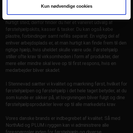
førstehjælp
Kun nødvendige cookies
Når ulykken sker, er det vigtigt at førstehjælpen finder
hurtigt sted, derfor finder du her et varieret udvalg af
førstehjælpskits, kasser & tasker. Du kan også købe
plastre, forbindinger samt refills separat. En vigtig del af
enhver arbejdsplads er, at man hurtigt kan finde frem til den
rigtige hjælp, hvis uheldet skulle være ude. Førstehjælp
stiller ofte krav til virksomheden i form af produkter, der
mere eller mindre skal leve op til first respons, hvis en
medarbejder bliver skadet.
I Stennevad sætter vi kvalitet og mærkning først, hvilket for
førstehjælpen og førstehjælp i det hele taget betyder, at du
som kunde er sikker på, at lovgivningen bliver fulgt og dine
førstehjælpsprodukter lever op til alle markedets krav.
Vores danske brands er indbegrebet af kvalitet. Så med
NorthAid og PLUM i ryggen kan vi administrere alle
forespørgsler inden for førstehjælp og diverse