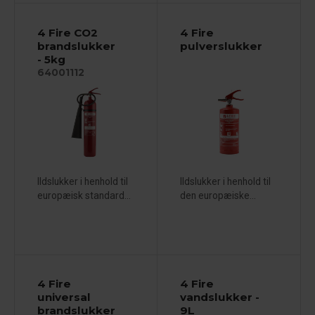
4 Fire CO2
4 Fire
brandslukker
pulverslukker
- 5kg
64001112
Ildslukker i henhold til
Ildslukker i henhold til
europæisk standard...
den europæiske...
4 Fire
4 Fire
universal
vandslukker -
brandslukker
9L