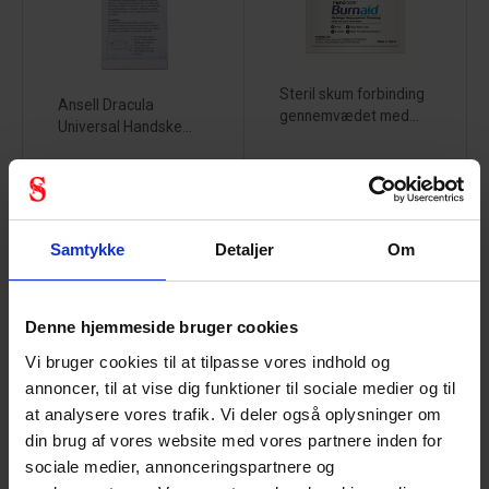
Steril skum forbinding
Ansell Dracula
gennemvædet med...
Universal Handske...
Samtykke
Detaljer
Om
CorPatch -
Førstehjælp
HLR træning
skilt
32112100
52400004
Denne hjemmeside bruger cookies
Vi bruger cookies til at tilpasse vores indhold og
annoncer, til at vise dig funktioner til sociale medier og til
at analysere vores trafik. Vi deler også oplysninger om
din brug af vores website med vores partnere inden for
sociale medier, annonceringspartnere og