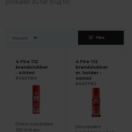
produkter du har brug for.
tune
Filtre
4 Fire 112
4 Fire 112
brandslukker
brandslukker
- 400ml
m. holder -
400ml
64001160
64001162
Effektiv brandslukker
Den populære
400 ml til den...